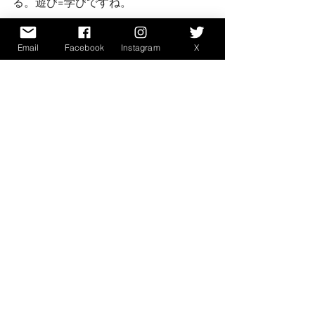
る。遊び=学びですね。
Email
Facebook
Instagram
X
淡路島の海岸の夕日は最高に綺麗でし
た。
すべて表示
最新記事