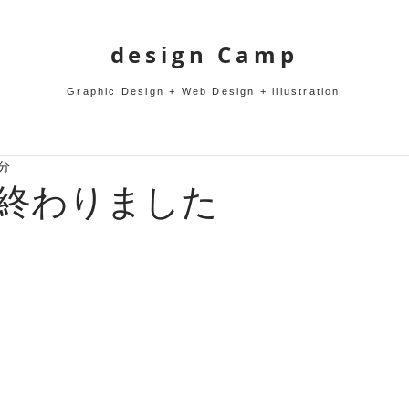
design Camp
Graphic Design + Web Design + illustration
1分
終わりました