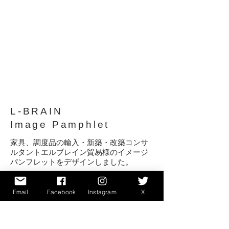
L-BRAIN
Image Pamphlet
家具、調度品の輸入・新築・改築コンサ
ルタントエルブレイン貿易様のイメージ
パンフレットをデザインしました。
家具の貿易ということで、
「世界を旅しながら家具を探し見つけ
Email
Facebook
Instagram
X
る」というコンセプトを提案させていた
だき、アパレルブランドのような洒落た
ブランドイメージを伝えるようにデザイ