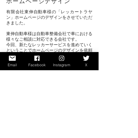
ホームページデザイン
有限会社東伸自動車様の「レッカートラヤ
ン」ホームページのデザインをさせていただ
きました。
東伸自動車様は自動車整備会社で車における
様々なご相談に対応できる会社です。
今回、新たなレッカーサービスを進めていく
ということでホームページのデザインを依頼
されました。
Email
Facebook
Instagram
X
「レッカートラヤン」というサービス名がと
てもキャッチーなので、それを生かしデザイ
ンテイストもキャッチーな感じで作成いたし
ました。また、故障時に見ていただくホーム
ページですので、
サービス内容が
わかりやす
く伝わるようにいたしました。
torayan.co.jp​
戻る